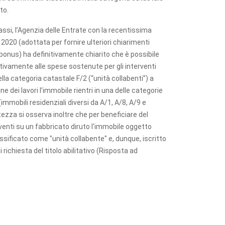
to.
assi, l’Agenzia delle Entrate con la recentissima
 2020 (adottata per fornire ulteriori chiarimenti
rbonus) ha definitivamente chiarito che è possibile
tivamente alle spese sostenute per gli interventi
nella categoria catastale F/2 (“unità collabenti”) a
ne dei lavori l’immobile rientri in una delle categorie
mmobili residenziali diversi da A/1, A/8, A/9 e
ezza si osserva inoltre che per beneficiare del
venti su un fabbricato diruto l'immobile oggetto
assificato come "unità collabente" e, dunque, iscritto
 richiesta del titolo abilitativo (Risposta ad