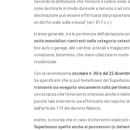
Secondo la definizione che fornisce il codice civile,
cose destinate in modo durevole a servizio o ad orn
destinazione può essere effettuata dal proprietario 
un diritto reale sulla stessa” (art. 817 c.c.).
In linea generale, tra le pertinenze dell’abitazione p
unità immobiliari rientranti nella categoria catast
box auto o garage, alle cantine, ai locali o magazzini di
condizione, beninteso, che siano utilizzate in modo 
residenziale.
Con la recentissima
circolare n. 30/e del 22 dicemb
ha specificato che si può beneficiare del Superbon
trainante sia eseguito unicamente sulla pertinen
circostanza che l’intervento interessi anche il relati
purché tale intervento sia effettuato nel rispetto di tu
dall’articolo 119 del decreto Rilancio.
Inoltre, si ricorda che in caso di interventi realizzati 
Superbonus spetta anche ai possessori (o detento