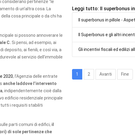
 si considerano pertinenze “le
Leggi tutto: Il superbonus in 
amento di un’altra cosa. La
della cosa principale o da chi ha
Il superbonus in pillole - Aspet
Il Superbonus e gli altri incenti
rincipale si possono annoverare le
ale C.
Si pensi, ad esempio, ai
Gli incentivi fiscali ed edilizi
 deposito, ai fienili, e così via, a
durevole al servizio dell’immobile
1
2
Avanti
Fine
re 2020
, l’Agenzia delle entrate
us
anche laddove l’intervento
za
, indipendentemente cioè dalla
vo edificio residenziale principale
tti i requisiti stabiliti
sulle parti comuni di edifici,
il
ri) di sole pertinenze che