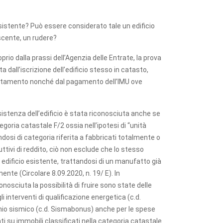
esistente? Può essere considerato tale un edificio
iscente, un rudere?
prio dalla prassi dell’Agenzia delle Entrate, la prova
ita dall’iscrizione dell’edificio stesso in catasto,
astamento nonché dal pagamento dell’IMU ove
esistenza dell’edificio è stata riconosciuta anche se
egoria catastale F/2 ossia nell’ipotesi di “unità
ndosi di categoria riferita a fabbricati totalmente o
uttivi di reddito, ciò non esclude che lo stesso
dificio esistente, trattandosi di un manufatto già
ente (Circolare 8.09.2020, n. 19/ E). In
onosciuta la possibilità di fruire sono state delle
li interventi di qualificazione energetica (c.d.
chio sismico (c.d. Sismabonus) anche per le spese
ti su immobili classificati nella categoria catastale