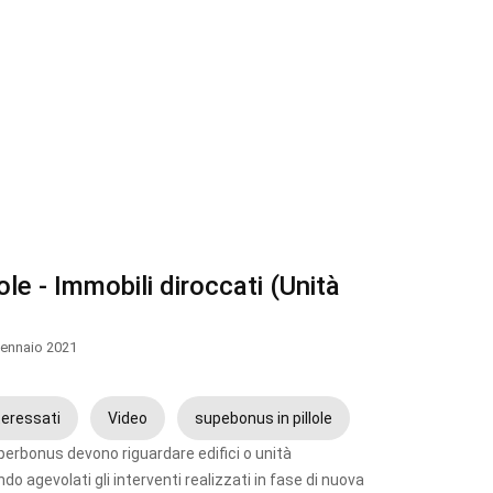
lole - Immobili diroccati (Unità
ennaio 2021
teressati
Video
supebonus in pillole
Superbonus devono riguardare edifici o unità
do agevolati gli interventi realizzati in fase di nuova