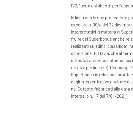
F/2, "unità collabenti" per l’appun
In linea con la sua precedente pr
circolare n. 30/e del 22 dicembre
interpretativi in materia di Supe
fruire del Superbonus anche rela
realizzati su edifici classificati 
condizione, tuttavia, che al termi
catastali ammesse al beneficio (i
relative pertinenze). Per complet
Superbonus in relazione ad inter
degli interventi deve risultare cl
nel Catasto fabbricati alla data di
interpello n. 17 del 7/01/2021)