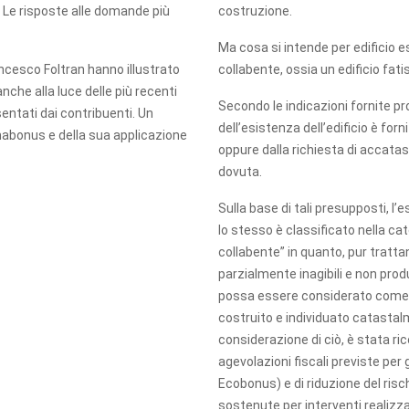
costruzione.
. Le risposte alle domande più
Ma cosa si intende per edificio 
collabente, ossia un edificio fat
rancesco Foltran hanno illustrato
nche alla luce delle più recenti
Secondo le indicazioni fornite pro
sentati dai contribuenti. Un
dell’esistenza dell’edificio è forn
abonus e della sua applicazione
oppure dalla richiesta di accat
dovuta.
Sulla base di tali presupposti, l’
lo stesso è classificato nella cat
collabente” in quanto, pur tratta
parzialmente inagibili e non prod
possa essere considerato come e
costruito e individuato catastalm
considerazione di ciò, è stata ric
agevolazioni fiscali previste per g
Ecobonus) e di riduzione del ris
sostenute per interventi realizza