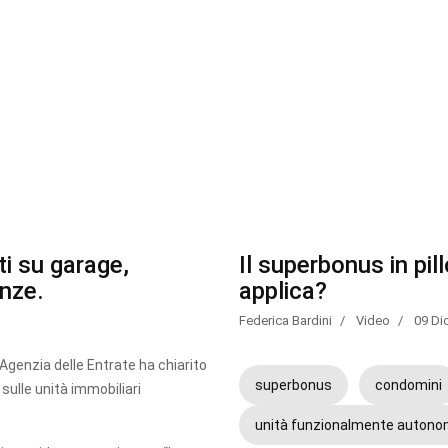
ti su garage,
Il superbonus in pill
enze.
applica?
Federica Bardini
Video
09 Di
l’Agenzia delle Entrate ha chiarito
superbonus
condomini
 sulle unità immobiliari
unità funzionalmente auton