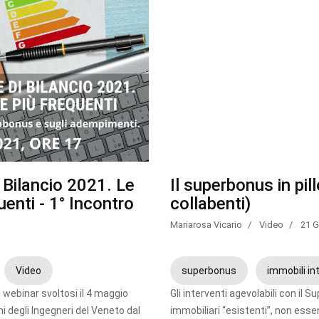
Il superbonus in pil
 Bilancio 2021. Le
collabenti)
enti - 1° Incontro
Mariarosa Vicario
Video
21 G
superbonus
immobili in
Video
Gli interventi agevolabili con il 
l webinar svoltosi il 4 maggio
immobiliari “esistenti”, non essen
i degli Ingegneri del Veneto dal