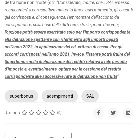
detrazione non fruite (cfr. “
Considerato, inoltre, che il SAL emesso
rendiconterà il corrispettivo maturato fino a quel momento, gli acconti
già corrisposti e, di conseguenza, l'ammontare dell'acconto da
corrispondere, sulla base della differenza tra le prime due voci,
l'opzione potrà essere esercitata solo per l'importo corrispondente
alla detrazione spettante con riferimento agli importi pagati
nell'anno 2022, in applicazione del cd. criterio di cassa
.
Per gli
acconti corrisposti nell'anno 2021, invece, l'Istante potrà fruire del
Superbonus nella dichiarazione dei redditi relativa a tale periodo
d'imposta e, eventualmente, optare per la cessione del credito
corrispondente alle successive rate di detrazione non fruite
”.
superbonus
adempimenti
SAL
Ratings
(0)