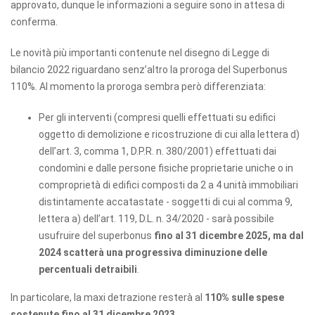
approvato, dunque le informazioni a seguire sono in attesa di
conferma.
Le novità più importanti contenute nel disegno di Legge di
bilancio 2022 riguardano senz’altro la proroga del Superbonus
110%. Al momento la proroga sembra però differenziata:
Per gli interventi (compresi quelli effettuati su edifici
oggetto di demolizione e ricostruzione di cui alla lettera d)
dell’art. 3, comma 1, D.P.R. n. 380/2001) effettuati dai
condomìni e dalle persone fisiche proprietarie uniche o in
comproprietà di edifici composti da 2 a 4 unità immobiliari
distintamente accatastate - soggetti di cui al comma 9,
lettera a) dell’art. 119, D.L. n. 34/2020 - sarà possibile
usufruire del superbonus
fino al 31 dicembre 2025, ma dal
2024 scatterà una progressiva diminuzione delle
percentuali detraibili
.
In particolare, la maxi detrazione resterà al
110% sulle spese
sostenute fino al 31 dicembre 2023
.