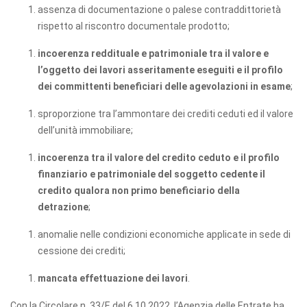
assenza di documentazione o palese contraddittorietà
rispetto al riscontro documentale prodotto;
incoerenza reddituale e patrimoniale tra il valore e
l’oggetto dei lavori asseritamente eseguiti e il profilo
dei committenti beneficiari delle agevolazioni in esame
;
sproporzione tra l’ammontare dei crediti ceduti ed il valore
dell’unità immobiliare;
incoerenza tra il valore del credito ceduto e il profilo
finanziario e patrimoniale del soggetto cedente il
credito qualora non primo beneficiario della
detrazione
;
anomalie nelle condizioni economiche applicate in sede di
cessione dei crediti;
mancata effettuazione dei lavori
.
Con la Circolare n. 33/E del 6.10.2022, l’Agenzia delle Entrate ha