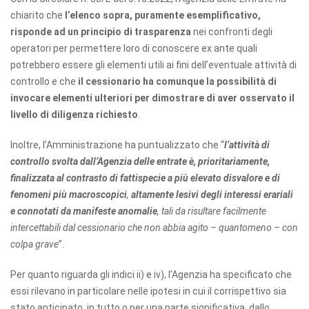
chiarito che
l’elenco sopra, puramente esemplificativo,
risponde ad un principio di trasparenza
nei confronti degli
operatori per permettere loro di conoscere ex ante quali
potrebbero essere gli elementi utili ai fini dell’eventuale attività di
controllo e che
il cessionario ha comunque la possibilità di
invocare elementi ulteriori per dimostrare di aver osservato il
livello di diligenza richiesto
.
Inoltre, l’Amministrazione ha puntualizzato che “
l’attività di
controllo svolta dall’Agenzia delle entrate è, prioritariamente,
finalizzata al contrasto di fattispecie a più elevato disvalore e di
fenomeni più macroscopici
,
altamente lesivi degli interessi erariali
e connotati da manifeste anomalie
, tali da risultare facilmente
intercettabili dal cessionario che non abbia agito – quantomeno – con
colpa grave
”.
Per quanto riguarda gli indici ii) e iv), l’Agenzia ha specificato che
essi rilevano in particolare nelle ipotesi in cui il corrispettivo sia
stato anticipato, in tutto o per una parte significativa, dallo