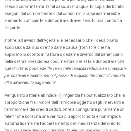
stesso committente. In tal caso, aver acquisito copia dei bonifici
eseguiti dal committente o dal condominio rappresenterebbe
elemento sufficiente a dimostrare di aver tenuto una condotta
diligente.
Inoltre, ad avviso dell’Agenzia, è necessario che il cessionario
acquisisca dal suo diretto dante causa (fornitore che ha
applicato lo sconto in fattura o cedente diverso dal beneficiario
della detrazione) idonea documentazione atta a dimostrare che
quest’ultimo possiede “
la verosimile capacità reddituale e finanziaria
per sostenere quanto meno il prezzo di acquisto dei crediti d’imposta,
oltre all’avvenuto pagamento
”.
Per quanto attiene all’indice iii), l’Agenzia ha puntualizzato che la
sproporzione fra il valore dell’immobile oggetto degli interventi e
l’ammontare dei crediti ceduti, oltre a configurare puramente un
“alert” che sollecita una verifica più approfondita e non implica
automaticamente l’accertamento dell’inesistenza del credito,
“
può assumere rilievo con riferimento alle comunicazioni di lavori